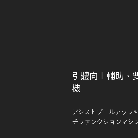
引體向上輔助、
機
アシストプールアップ&
チファンクションマシ