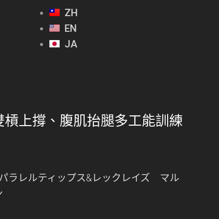
ZH
EN
JA
雙槓上撐、腹肌抬腿多工能訓練
パラレルティップス&レックレイズ マル
ン